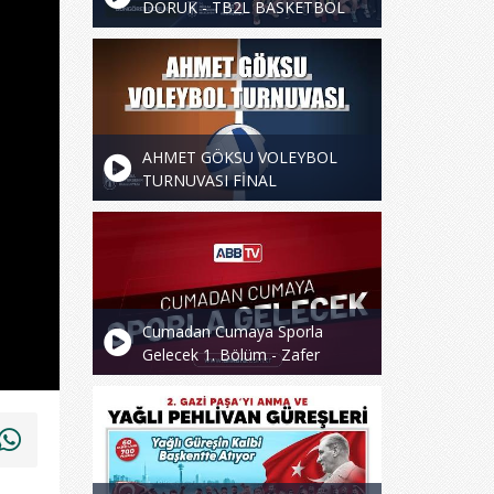
DORUK - TB2L BASKETBOL
MAÇI
AHMET GÖKSU VOLEYBOL
TURNUVASI FİNAL
MÜSABAKASI
Cumadan Cumaya Sporla
Gelecek 1. Bölüm - Zafer
Tekbudak / Enver Yıldırım