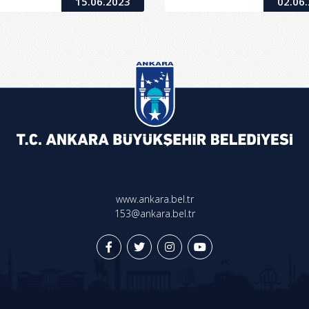
15.06.2023
02.06
www.ankara.bel.tr
153@ankara.bel.tr