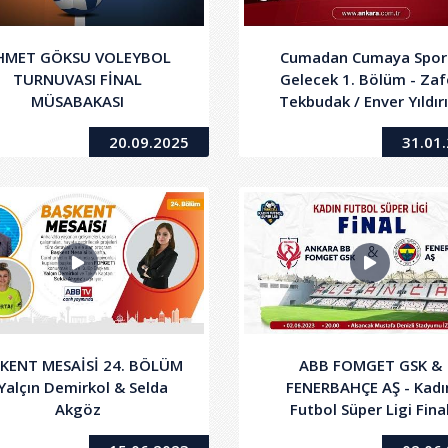
HMET GÖKSU VOLEYBOL
Cumadan Cumaya Spor
TURNUVASI FİNAL
Gelecek 1. Bölüm - Zaf
MÜSABAKASI
Tekbudak / Enver Yıldır
20.09.2025
31.01
KENT MESAİSİ 24. BÖLÜM
ABB FOMGET GSK &
 Yalçın Demirkol & Selda
FENERBAHÇE AŞ - Kadı
Akgöz
Futbol Süper Ligi Fina
Müsabakası