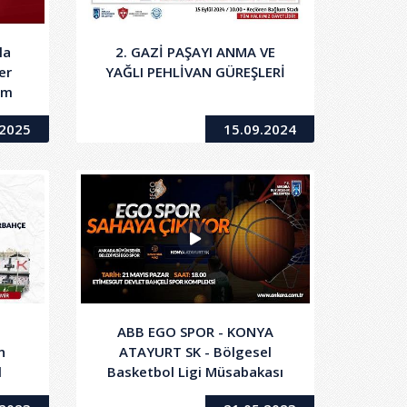
la
2. GAZİ PAŞAYI ANMA VE
er
YAĞLI PEHLİVAN GÜREŞLERİ
ım
.2025
15.09.2024
ABB EGO SPOR - KONYA
n
ATAYURT SK - Bölgesel
l
Basketbol Ligi Müsabakası