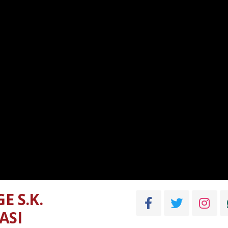
E S.K.
ASI