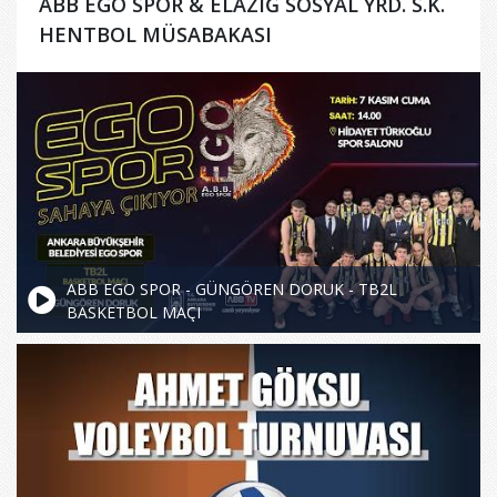
ABB EGO SPOR & ELAZIĞ SOSYAL YRD. S.K.
HENTBOL MÜSABAKASI
ABB EGO SPOR - GÜNGÖREN DORUK - TB2L
BASKETBOL MAÇI