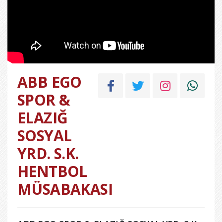
ABB EGO
SPOR &
ELAZIĞ
SOSYAL
YRD. S.K.
HENTBOL
MÜSABAKASI