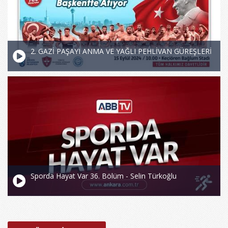
2. GAZİ PAŞAYI ANMA VE YAĞLI PEHLİVAN GÜREŞLERİ
Sporda Hayat Var 36. Bölüm - Selin Türkoğlu