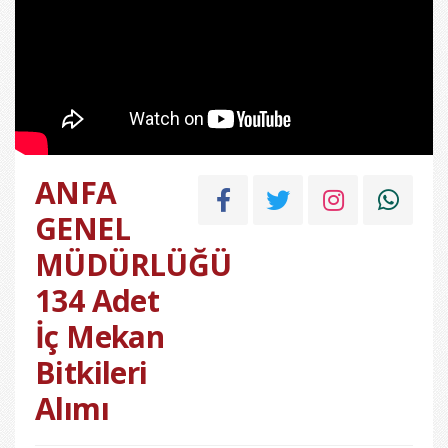
ANFA
GENEL
MÜDÜRLÜĞÜ
134 Adet
İç Mekan
Bitkileri
Alımı