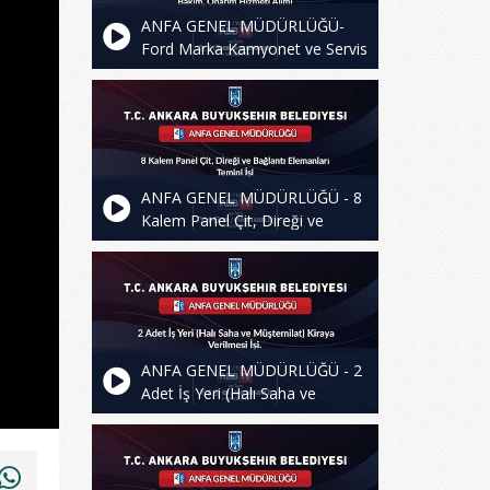
ANFA GENEL MÜDÜRLÜĞÜ-
Ford Marka Kamyonet ve Servis
Araçları için Servis Bakım,
Onarım Hizmeti Alımı
ANFA GENEL MÜDÜRLÜĞÜ - 8
Kalem Panel Çit, Direği ve
Bağlantı Elemanları Temini İşi
ANFA GENEL MÜDÜRLÜĞÜ - 2
Adet İş Yeri (Halı Saha ve
Müştemilat) Kiraya Verilmesi İşi