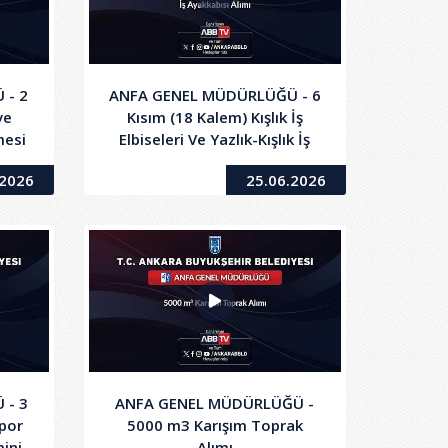
 - 2
ANFA GENEL MÜDÜRLÜĞÜ - 6
ve
Kısım (18 Kalem) Kışlık İş
mesi
Elbiseleri Ve Yazlık-Kışlık İş
Ayakkabısı Alımı
.2026
25.06.2026
 - 3
ANFA GENEL MÜDÜRLÜĞÜ -
Spor
5000 m3 Karışım Toprak
mini
Alımı