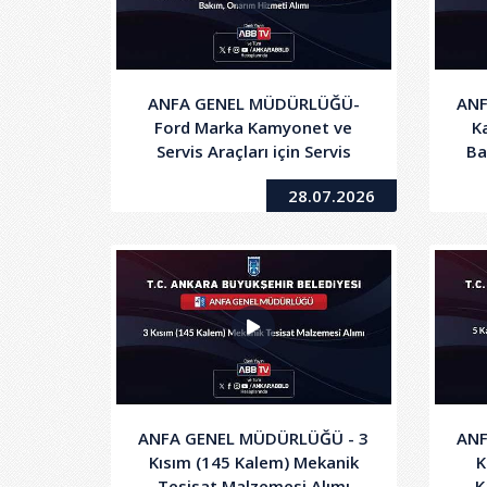
ANFA GENEL MÜDÜRLÜĞÜ-
ANF
Ford Marka Kamyonet ve
Ka
Servis Araçları için Servis
Ba
Bakım, Onarım Hizmeti Alımı
28.07.2026
ANFA GENEL MÜDÜRLÜĞÜ - 3
ANF
Kısım (145 Kalem) Mekanik
K
Tesisat Malzemesi Alımı
K