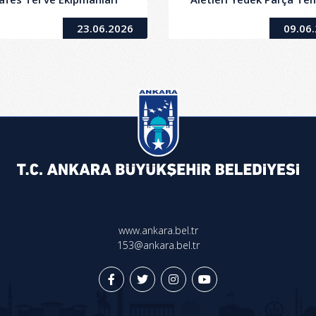
Temin İşi
23.06.2026
09.06
www.ankara.bel.tr
153@ankara.bel.tr