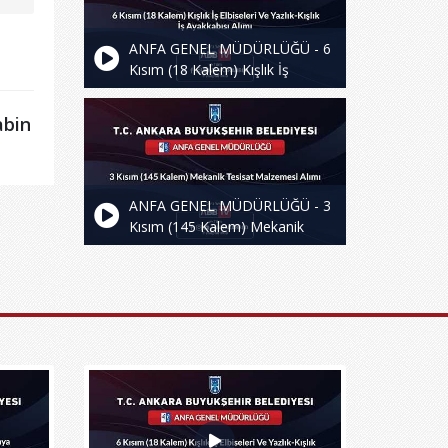
ANFA GENEL MÜDÜRLÜĞÜ - 6
Kısım (18 Kalem) Kışlık İş
Elbiseleri Ve Yazlık-Kışlık İş
Ayakkabısı Alımı
abin
ANFA GENEL MÜDÜRLÜĞÜ - 3
Kısım (145 Kalem) Mekanik
Tesisat Malzemesi Alımı