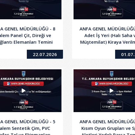
A GENEL MÜDÜRLÜĞÜ - 8
ANFA GENEL MÜDÜRLÜĞÜ
lem Panel Çit, Direği ve
Adet İş Yeri (Halı Saha 
ğlantı Elemanları Temini
Müştemilat) Kiraya Veril
İşi
İşi
22.07.2026
01.07
A GENEL MÜDÜRLÜĞÜ - 5
ANFA GENEL MÜDÜRLÜĞÜ
alem Sentetik Çim, PVC
Kısım Oyun Grupları ve 
afes Tel ve Ekipmanları
Aletleri Yedek Parça Te