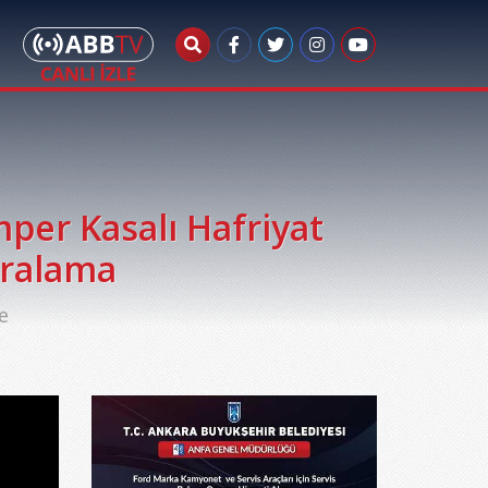
er Kasalı Hafriyat
iralama
e