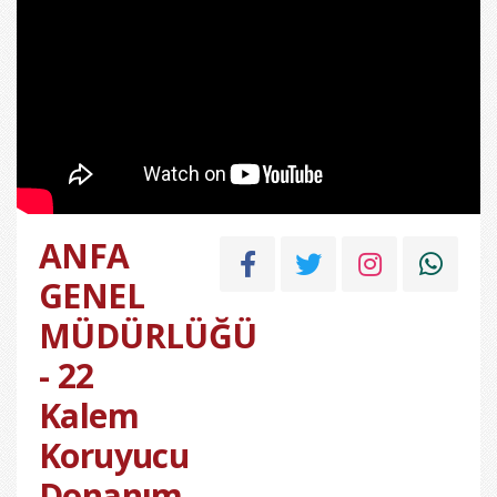
ANFA
GENEL
MÜDÜRLÜĞÜ
- 22
Kalem
Koruyucu
Donanım