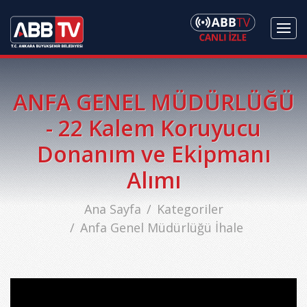
ANFA GENEL MÜDÜRLÜĞÜ
- 22 Kalem Koruyucu
Donanım ve Ekipmanı
Alımı
Ana Sayfa
Kategoriler
Anfa Genel Müdürlüğü İhale