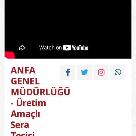
ANFA
GENEL
MÜDÜRLÜĞÜ
- Üretim
Amaçlı
Sera
Tesisi