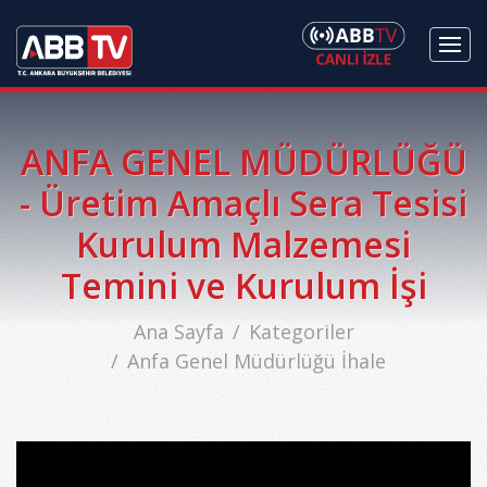
ANFA GENEL MÜDÜRLÜĞÜ
- Üretim Amaçlı Sera Tesisi
Kurulum Malzemesi
Temini ve Kurulum İşi
Ana Sayfa
Kategoriler
Anfa Genel Müdürlüğü İhale