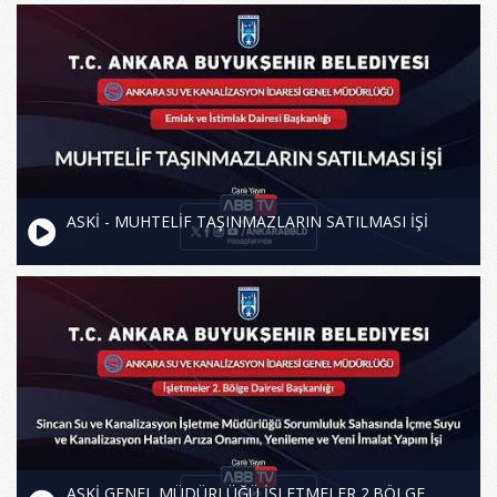
ASKİ - MUHTELİF TAŞINMAZLARIN SATILMASI İŞİ
ASKİ GENEL MÜDÜRLÜĞÜ İŞLETMELER 2.BÖLGE