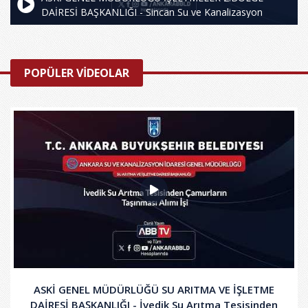
DAİRESİ BAŞKANLIĞI - Sincan Su ve Kanalizasyon
İşletme Müdürlüğü Sorumluluk Sahasında İçme Suyu ve
Kanalizasyon Hatları Arıza Onarımı, Yenileme ve Yeni
İmalat Yapım İşi
POPÜLER VİDEOLAR
ASKİ GENEL MÜDÜRLÜĞÜ SU ARITMA VE İŞLETME
DAİRESİ BAŞKANLIĞI - İvedik Su Arıtma Tesisinden