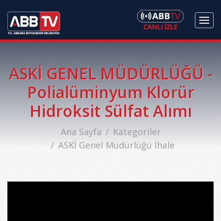
ASKİ GENEL MÜDÜRLÜĞÜ -
Polialüminyum Klorür
Hidroksit Sülfat Alımı
Ana Sayfa
Kategoriler
ASKİ Genel Müdürlüğü İhale