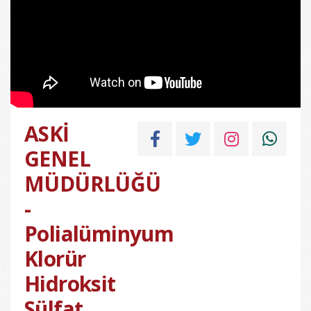
ASKİ
GENEL
MÜDÜRLÜĞÜ
-
Polialüminyum
Klorür
Hidroksit
Sülfat