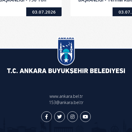
Sodyum Hidroksit Alımı
Baskılı Form Malzemeleri
03.07.2026
03.07
Alım İşi
www.ankara.bel.tr
153@ankara.bel.tr