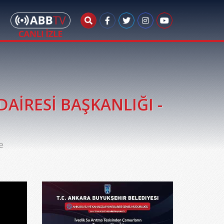
AİRESİ BAŞKANLIĞI -
e