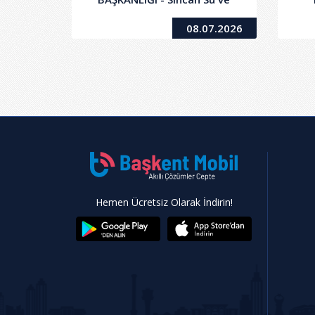
Kanalizasyon İşletme
08.07.2026
Müdürlüğü Sorumluluk
Sahasında İçme Suyu ve
Kanalizasyon Hatları Arıza
Onarımı, Yenileme ve Yeni
İmalat Yapım İşi
Hemen Ücretsiz Olarak İndirin!