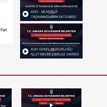
ASKİ - MUHTELİF
TAŞINMAZLARIN SATILMASI
İŞİ
fat
ASKİ GENEL MÜDÜRLÜĞÜ
İŞLETMELER 2.BÖLGE DAİRESİ
BAŞKANLIĞI - Sincan Su ve
Kanalizasyon İşletme
Müdürlüğü Sorumluluk
Sahasında İçme Suyu ve
Kanalizasyon Hatları Arıza
Onarımı, Yenileme ve Yeni
İmalat Yapım İşi