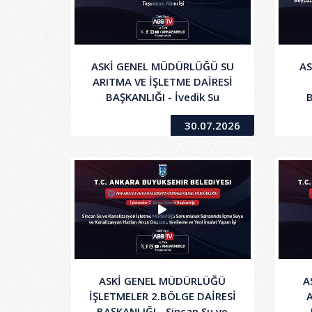
ASKİ GENEL MÜDÜRLÜĞÜ SU
AS
ARITMA VE İŞLETME DAİRESİ
BAŞKANLIĞI - İvedik Su
Arıtma Tesisinden
İl
30.07.2026
Çamurların Taşınması Alımı
İşi
ASKİ GENEL MÜDÜRLÜĞÜ
A
İŞLETMELER 2.BÖLGE DAİRESİ
A
BAŞKANLIĞI - Sincan Su ve