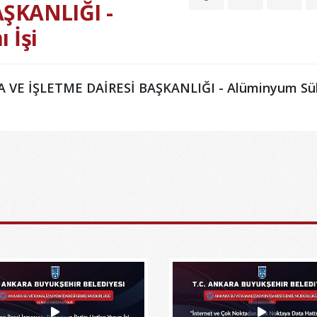
AŞKANLIĞI -
 İşi
E İŞLETME DAİRESİ BAŞKANLIĞI - Alüminyum Sül