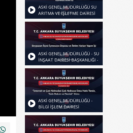
ASKİ GENEL MÜDÜRLÜĞÜ SU
ARITMA VE İŞLETME DAİRESİ
BAŞKANLIĞI - İvedik Su Arıtma
Tesisinden Çamurların
Taşınması Alımı İşi
ASKİ GENEL MÜDÜRLÜĞÜ - SU
İNŞAAT DAİRESİ BAŞKANLIĞI -
Beypazarı İlçesi İçmesuyu
Deposu ve İletim Hatları Yapım
İşi
ASKİ GENEL MÜDÜRLÜĞÜ -
BİLGİ İŞLEM DAİRESİ
BAŞKANLIĞI - İnternet ve Çok
Noktadan Çok Noktaya Data
Hattı Temin, Tesis Bakım ve
Destek Alımı