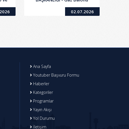
 Mal
(Montaj Dahil; Çalışır
.2026
02.07.2026
Vaziyette) Temini
Ana Sayfa
Youtuber Başvuru Formu
Haberler
Kategoriler
Programlar
Yayın Akışı
Yol Durumu
İletişim