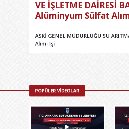
VE İŞLETME DAİRESİ B
Alüminyum Sülfat Alımı
ASKİ GENEL MÜDÜRLÜĞÜ SU ARITMA V
Alımı İşi
POPÜLER VİDEOLAR