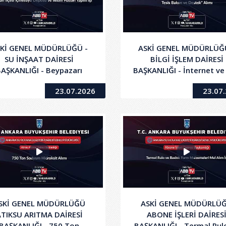
Kİ GENEL MÜDÜRLÜĞÜ -
ASKİ GENEL MÜDÜRLÜĞ
SU İNŞAAT DAİRESİ
BİLGİ İŞLEM DAİRESİ
BAŞKANLIĞI - Beypazarı
BAŞKANLIĞI - İnternet ve
çesi İçmesuyu Deposu ve
Noktadan Çok Noktaya 
23.07.2026
23.07
İletim Hatları Yapım İşi
Hattı Temin, Tesis Bakı
Destek Alımı
SKİ GENEL MÜDÜRLÜĞÜ
ASKİ GENEL MÜDÜRLÜ
TIKSU ARITMA DAİRESİ
ABONE İŞLERİ DAİRES
BAŞKANLIĞI - 750 Ton
BAŞKANLIĞI - Termal Rul