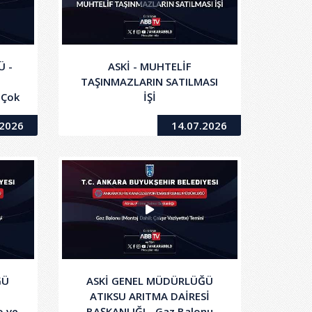
Ü -
ASKİ - MUHTELİF
TAŞINMAZLARIN SATILMASI
 Çok
İŞİ
Data
.2026
14.07.2026
m ve
ĞÜ
ASKİ GENEL MÜDÜRLÜĞÜ
İ
ATIKSU ARITMA DAİRESİ
o ve
BAŞKANLIĞI - Gaz Balonu