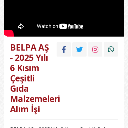
BELPA AŞ
- 2025 Yılı
6 Kısım
Çeşitli
Gıda
Malzemeleri
Alım İşi