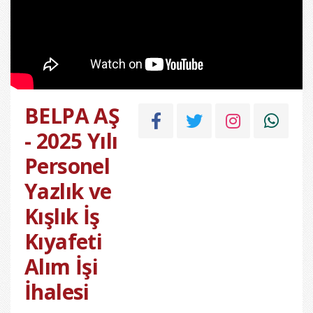
BELPA AŞ
- 2025 Yılı
Personel
Yazlık ve
Kışlık İş
Kıyafeti
Alım İşi
İhalesi