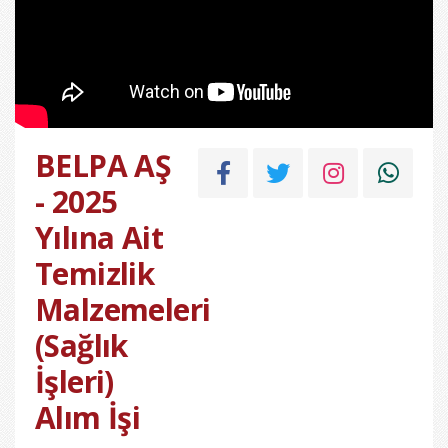
BELPA AŞ
- 2025
Yılına Ait
Temizlik
Malzemeleri
(Sağlık
İşleri)
Alım İşi