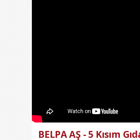
BELPA AŞ - 5 Kısım Gı