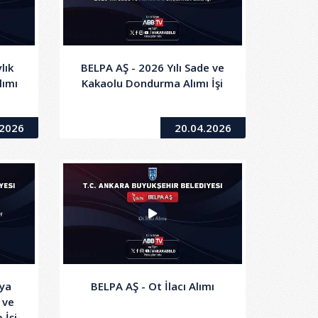
lık
BELPA AŞ - 2026 Yılı Sade ve
lımı
Kakaolu Dondurma Alımı İşi
.2026
20.04.2026
aya
BELPA AŞ - Ot İlacı Alımı
 ve
 İşi