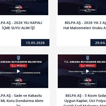
PA AŞ - 2026 YILI KAPALI
BELPA AŞ - 2026 Yılı 2 Ay
İÇME SUYU ALIM İŞİ
Hal Malzemeleri Grubu A
15.05.2026
29.04
LPA AŞ - Sade ve Kakaolu
BELPA AŞ - 5 Kısım Gıd
 ML Kutu Dondurma Alımı
Uygun Kaplar, Üst Folyo
İşi
Çeşitli Sarf Malzeme Alım