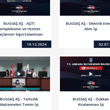
BUGSAŞ AŞ - AŞTİ
BUGSAŞ AŞ - Elektrik Ener
ompleksinin ve Hizmet
Alım İşi
açlarının Sigortalanması
Hizmet Alım İşi
19.12.2024
02.07
BUGSAŞ AŞ - Temizlik
BUGSAŞ AŞ - Dükkan
Malzemeleri Temin İşi
Kiralanması İşi