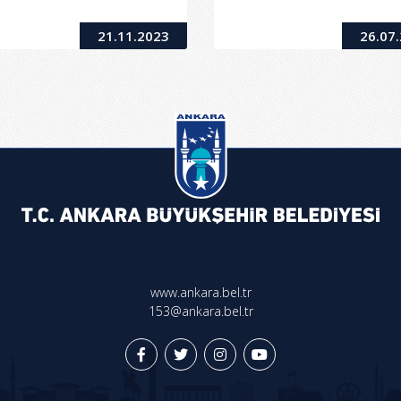
21.11.2023
26.07
www.ankara.bel.tr
153@ankara.bel.tr