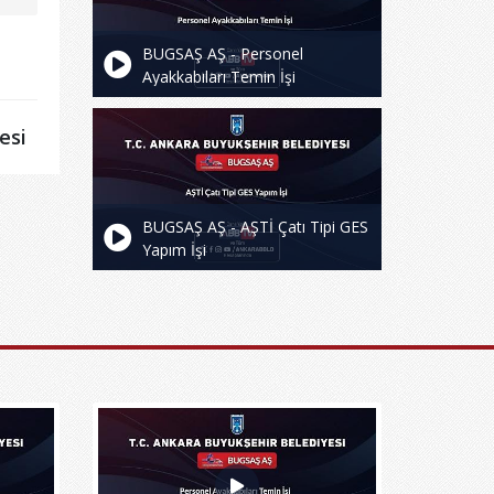
BUGSAŞ AŞ - Personel
Ayakkabıları Temin İşi
esi
BUGSAŞ AŞ - AŞTİ Çatı Tipi GES
Yapım İşi