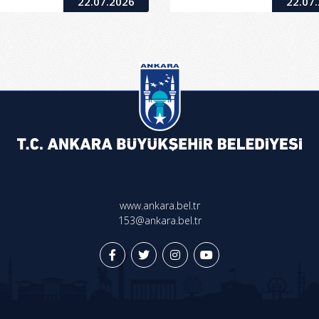
22.07.2026
22.07
750/1375-1375 kVA Kuru
ip Trafo Arıza Onarımı,
kımı ve Devreye Alınması
Hizmet Alımı İşi
www.ankara.bel.tr
153@ankara.bel.tr