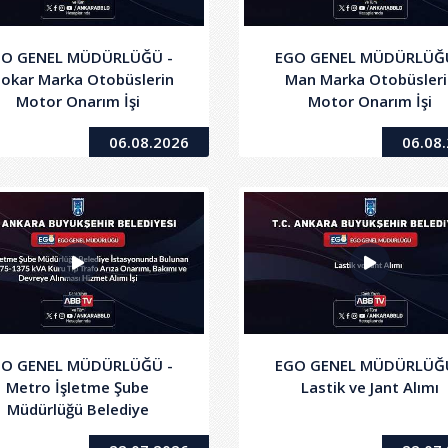
GO GENEL MÜDÜRLÜĞÜ -
EGO GENEL MÜDÜRLÜĞÜ
okar Marka Otobüslerin
Man Marka Otobüsleri
Motor Onarım İşi
Motor Onarım İşi
06.08.2026
06.08
GO GENEL MÜDÜRLÜĞÜ -
EGO GENEL MÜDÜRLÜĞÜ
Metro İşletme Şube
Lastik ve Jant Alımı
Müdürlüğü Belediye
İstasyonunda Bulunan