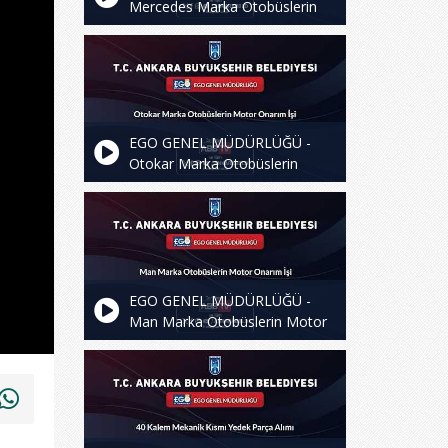
Mercedes Marka Otobüslerin
Motor Onarım İşi
EGO GENEL MÜDÜRLÜĞÜ -
Otokar Marka Otobüslerin
Motor Onarım İşi
EGO GENEL MÜDÜRLÜĞÜ -
Man Marka Otobüslerin Motor
Onarım İşi