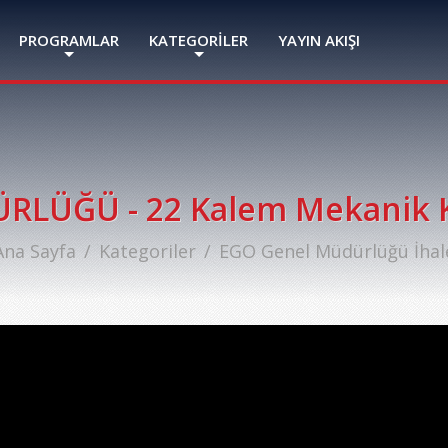
PROGRAMLAR
KATEGORİLER
YAYIN AKIŞI
LÜĞÜ - 22 Kalem Mekanik K
Ana Sayfa
Kategoriler
EGO Genel Müdürlüğü İhal