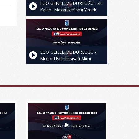
EGO GENEL MÜDÜRLÜĞÜ - 40
Kalem Mekanik Kısmı Yedek
Parça Alımı
EGO GENEL MÜDÜRLÜĞÜ -
Motor Üstü Tesisatı Alımı