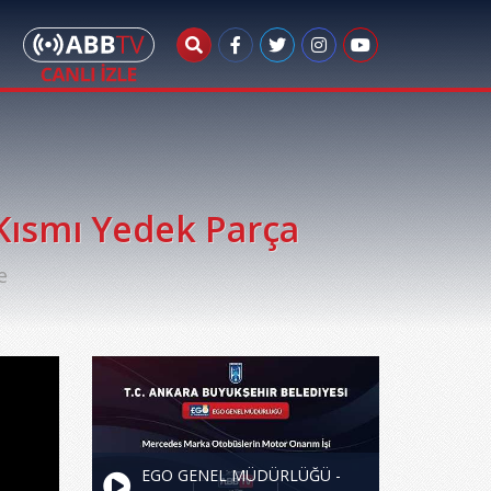
ısmı Yedek Parça
e
EGO GENEL MÜDÜRLÜĞÜ -