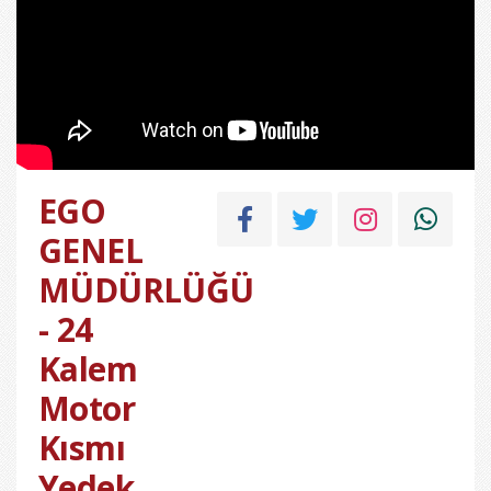
EGO
GENEL
MÜDÜRLÜĞÜ
- 24
Kalem
Motor
Kısmı
Yedek