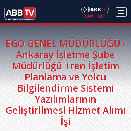
EGO GENEL MÜDÜRLÜĞÜ -
Ankaray İşletme Şube
Müdürlüğü Tren İşletim
Planlama ve Yolcu
Bilgilendirme Sistemi
Yazılımlarının
Geliştirilmesi Hizmet Alımı
İşi