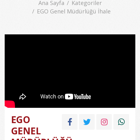
Ana Sayfa
Kategoriler
EGO Genel Müdürlüğü İhale
EGO
GENEL