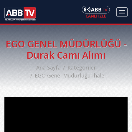
EGO GENEL MÜDÜRLÜĞÜ -
Durak Camı Alımı
Ana Sayfa
Kategoriler
EGO Genel Müdürlüğü İhale