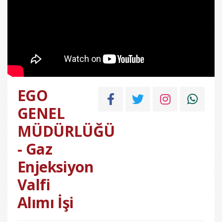
EGO
GENEL
MÜDÜRLÜĞÜ
- Gaz
Enjeksiyon
Valfi
Alımı İşi