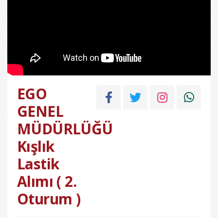
EGO
GENEL
MÜDÜRLÜĞÜ
Kışlık
Lastik
Alımı ( 2.
Oturum )