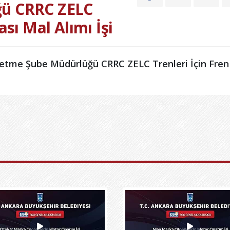
ğü CRRC ZELC
ası Mal Alımı İşi
me Şube Müdürlüğü CRRC ZELC Trenleri İçin Fren