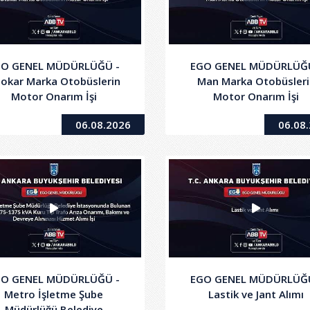
GO GENEL MÜDÜRLÜĞÜ -
EGO GENEL MÜDÜRLÜĞÜ
okar Marka Otobüslerin
Man Marka Otobüsleri
Motor Onarım İşi
Motor Onarım İşi
06.08.2026
06.08
GO GENEL MÜDÜRLÜĞÜ -
EGO GENEL MÜDÜRLÜĞÜ
Metro İşletme Şube
Lastik ve Jant Alımı
Müdürlüğü Belediye