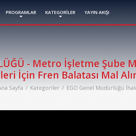
PROGRAMLAR
KATEGORİLER
YAYIN AKIŞI
ĞÜ - Metro İşletme Şube M
leri İçin Fren Balatası Mal Alım
Ana Sayfa
Kategoriler
EGO Genel Müdürlüğü İhal