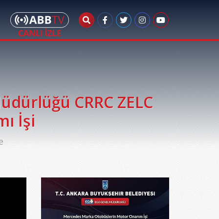
üdürlüğü CRRC ZELC
ı İşi
e