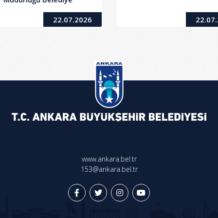
İstasyonunda Bulunan
22.07.2026
22.07
750/1375-1375 kVA Kuru
ip Trafo Arıza Onarımı,
kımı ve Devreye Alınması
Hizmet Alımı İşi
www.ankara.bel.tr
153@ankara.bel.tr