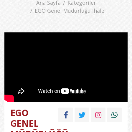
Ana Sayfa
Kategoriler
EGO Genel Müdürlüğü İhale
EGO
GENEL