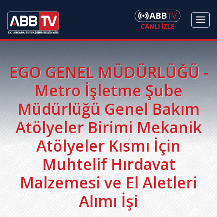
EGO GENEL MÜDÜRLÜĞÜ -
Metro İşletme Şube
Müdürlüğü Genel Bakım
Atölyeler Birimi Mekanik
Atölyeler Kısmı İçin
Muhtelif Hırdavat
Malzemesi ve El Aletleri
Alımı İşi