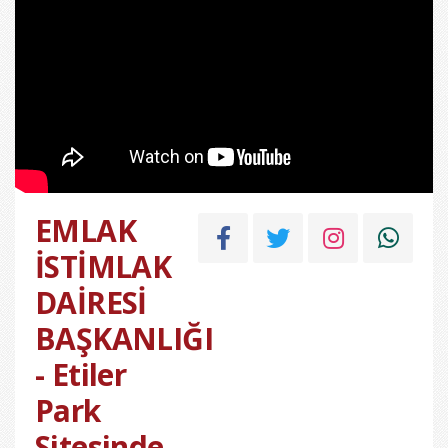
EMLAK
İSTİMLAK
DAİRESİ
BAŞKANLIĞI
- Etiler
Park
Sitesinde