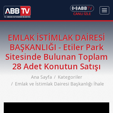
EMLAK İSTİMLAK DAİRESİ
BAŞKANLIĞI - Etiler Park
Sitesinde Bulunan Toplam
28 Adet Konutun Satışı
Ana Sayfa
Kategoriler
Emlak ve İstimlak Dairesi Başkanlığı İhale