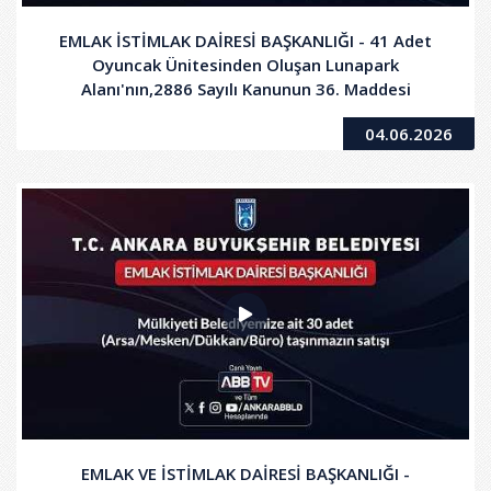
EMLAK İSTİMLAK DAİRESİ BAŞKANLIĞI - 41 Adet
Oyuncak Ünitesinden Oluşan Lunapark
Alanı'nın,2886 Sayılı Kanunun 36. Maddesi
Gereğince Kapalı Teklif Usulü ile1 Yıl Süre ile
04.06.2026
Kiraya Verilmesi İşi
EMLAK VE İSTİMLAK DAİRESİ BAŞKANLIĞI -