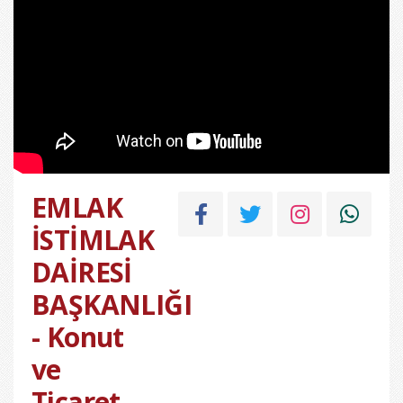
EMLAK
İSTİMLAK
DAİRESİ
BAŞKANLIĞI
- Konut
ve
Ticaret