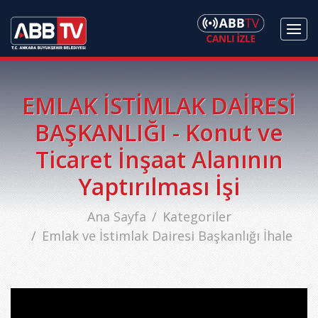
EMLAK İSTİMLAK DAİRESİ
BAŞKANLIĞI - Konut ve
Ticaret İnşaat Alanının
Yaptırılması İşi
Ana Sayfa
Kategoriler
Emlak ve İstimlak Dairesi Başkanlığı İhale