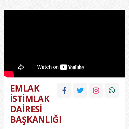
EMLAK
İSTİMLAK
DAİRESİ
BAŞKANLIĞI