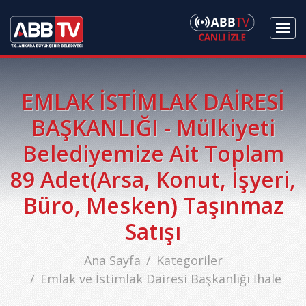
EMLAK İSTİMLAK DAİRESİ
BAŞKANLIĞI - Mülkiyeti
Belediyemize Ait Toplam
89 Adet(Arsa, Konut, İşyeri,
Büro, Mesken) Taşınmaz
Satışı
Ana Sayfa
Kategoriler
Emlak ve İstimlak Dairesi Başkanlığı İhale