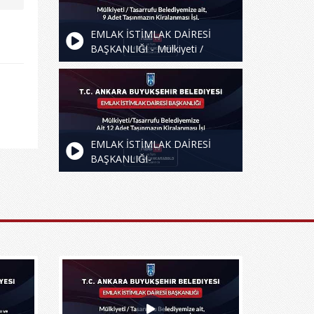
Kiralanması İşi
EMLAK İSTİMLAK DAİRESİ
BAŞKANLIĞI - Mülkiyeti /
Tasarrufu Belediyemize Ait, 9
Adet Taşınmazın Kiralanması İşi
EMLAK İSTİMLAK DAİRESİ
BAŞKANLIĞI-
Mülkiyeti/Tasarrufu
Belediyemize Ait 12 Adet
Taşınmazın Kiralanması İşi