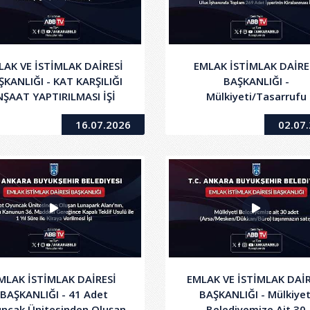
LAK VE İSTİMLAK DAİRESİ
EMLAK İSTİMLAK DAİRE
ŞKANLIĞI - KAT KARŞILIĞI
BAŞKANLIĞI -
NŞAAT YAPTIRILMASI İŞİ
Mülkiyeti/Tasarrufu
Belediyemize Ait Anafart
16.07.2026
02.07
Çarsısı ve Ulus İşhanın
Toplam 269 Adet İşyeri
Kiralanması İşi
MLAK İSTİMLAK DAİRESİ
EMLAK VE İSTİMLAK DAİR
BAŞKANLIĞI - 41 Adet
BAŞKANLIĞI - Mülkiyet
ncak Ünitesinden Oluşan
Belediyemize Ait 30