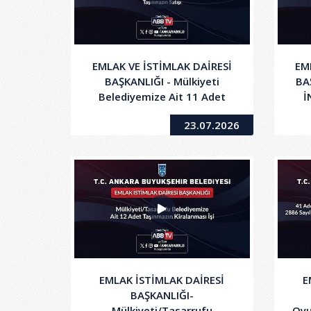
EMLAK VE İSTİMLAK DAİRESİ
EM
BAŞKANLIĞI - Mülkiyeti
BA
Belediyemize Ait 11 Adet
İ
(Arsa/Mesken/Dükkan)
23.07.2026
Taşınmazın Satışı
EMLAK İSTİMLAK DAİRESİ
E
BAŞKANLIĞI-
Mülkiyeti/Tasarrufu
Oyu