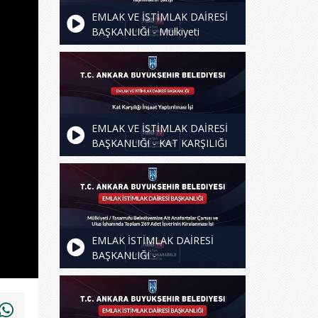
EMLAK VE İSTİMLAK DAİRESİ
BAŞKANLIĞI - Mülkiyeti
Belediyemize Ait 11 Adet
(Arsa/Mesken/Dükkan)
Taşınmazın Satışı
EMLAK VE İSTİMLAK DAİRESİ
BAŞKANLIĞI - KAT KARŞILIĞI
İNŞAAT YAPTIRILMASI İŞİ
EMLAK İSTİMLAK DAİRESİ
BAŞKANLIĞI -
Mülkiyeti/Tasarrufu
Belediyemize Ait Anafartalar
Çarsısı ve Ulus İşhanında
Toplam 269 Adet İşyerinin