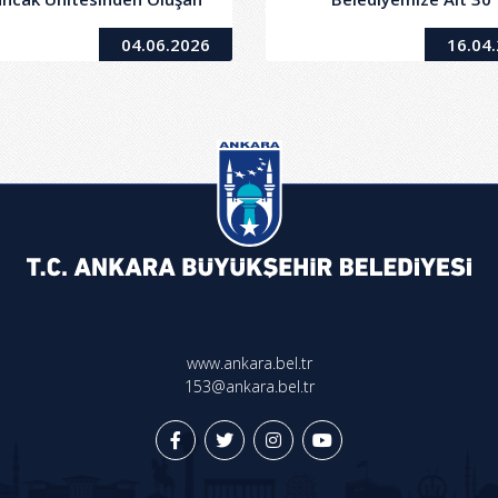
unapark Alanı'nın,2886
Adet(Asa/Mesken/Dükka
04.06.2026
16.04
yılı Kanunun 36. Maddesi
Taşınmazın Satışı
eğince Kapalı Teklif Usulü
ile1 Yıl Süre ile Kiraya
Verilmesi İşi
www.ankara.bel.tr
153@ankara.bel.tr