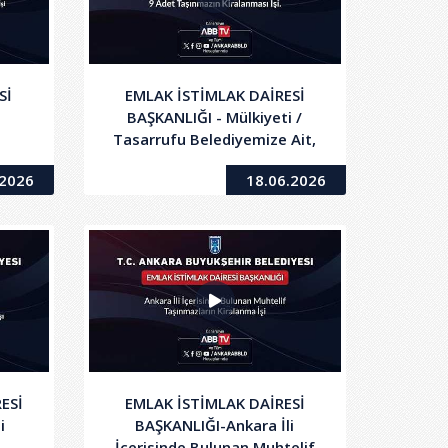
Sİ
EMLAK İSTİMLAK DAİRESİ
BAŞKANLIĞI - Mülkiyeti /
Tasarrufu Belediyemize Ait,
alar
9 Adet Taşınmazın
.2026
18.06.2026
da
Kiralanması İşi
nin
ESİ
EMLAK İSTİMLAK DAİRESİ
i
BAŞKANLIĞI-Ankara İli
İçerisinde Bulunan Muhtelif