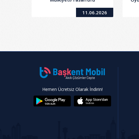
Belediyemize Ait 12 Adet
L
11.06.2026
Taşınmazın Kiralanması İşi
Sa
Ger
Hemen Ücretsiz Olarak İndirin!