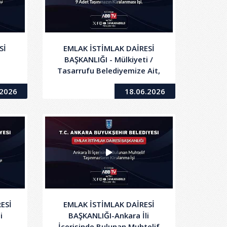
Sİ
EMLAK İSTİMLAK DAİRESİ
BAŞKANLIĞI - Mülkiyeti /
Tasarrufu Belediyemize Ait,
alar
9 Adet Taşınmazın
.2026
18.06.2026
da
Kiralanması İşi
nin
ESİ
EMLAK İSTİMLAK DAİRESİ
i
BAŞKANLIĞI-Ankara İli
İçerisinde Bulunan Muhtelif