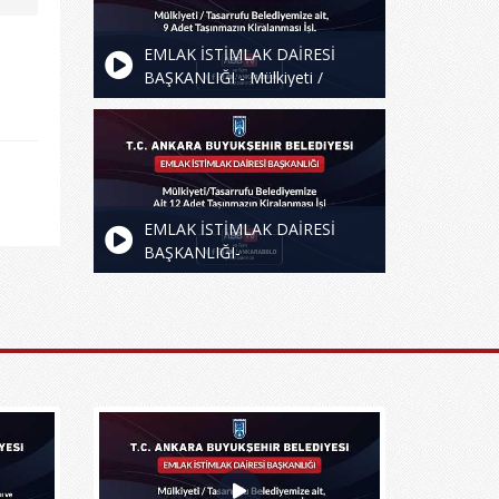
Kiralanması İşi
EMLAK İSTİMLAK DAİRESİ
BAŞKANLIĞI - Mülkiyeti /
Tasarrufu Belediyemize Ait, 9
Adet Taşınmazın Kiralanması İşi
EMLAK İSTİMLAK DAİRESİ
BAŞKANLIĞI-
Mülkiyeti/Tasarrufu
Belediyemize Ait 12 Adet
Taşınmazın Kiralanması İşi