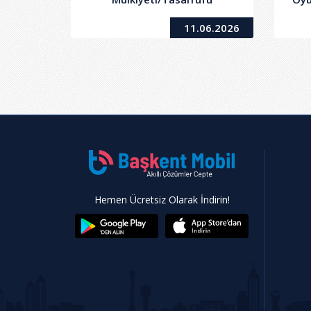
Belediyemize Ait 12 Adet
L
11.06.2026
Taşınmazın Kiralanması İşi
Sa
Ger
Hemen Ücretsiz Olarak İndirin!