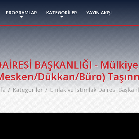
PROGRAMLAR
KATEGORİLER
YAYIN AKIŞI
İRESİ BAŞKANLIĞI - Mülkiyet
Mesken/Dükkan/Büro) Taşınma
fa
Kategoriler
Emlak ve İstimlak Dairesi Başkanlı