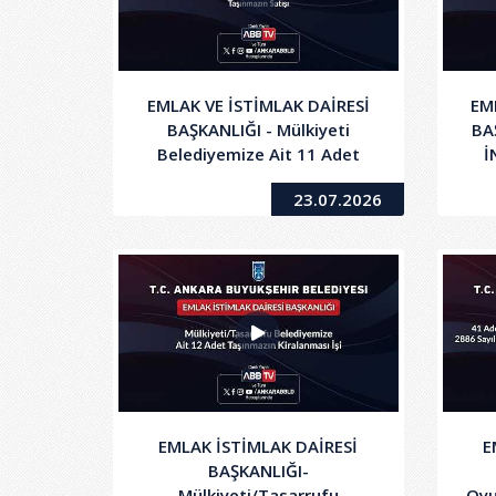
EMLAK VE İSTİMLAK DAİRESİ
EM
BAŞKANLIĞI - Mülkiyeti
BA
Belediyemize Ait 11 Adet
İ
(Arsa/Mesken/Dükkan)
23.07.2026
Taşınmazın Satışı
EMLAK İSTİMLAK DAİRESİ
E
BAŞKANLIĞI-
Mülkiyeti/Tasarrufu
Oyu