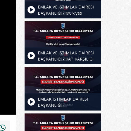
EMLAK VE İSTİMLAK DAİRESİ
BAŞKANLIĞI - Mülkiyeti
Belediyemize Ait 11 Adet
(Arsa/Mesken/Dükkan)
Taşınmazın Satışı
EMLAK VE İSTİMLAK DAİRESİ
BAŞKANLIĞI - KAT KARŞILIĞI
İNŞAAT YAPTIRILMASI İŞİ
EMLAK İSTİMLAK DAİRESİ
BAŞKANLIĞI -
Mülkiyeti/Tasarrufu
Belediyemize Ait Anafartalar
Çarsısı ve Ulus İşhanında
Toplam 269 Adet İşyerinin