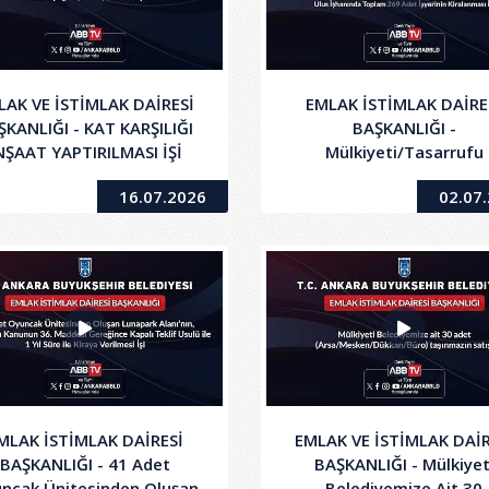
LAK VE İSTİMLAK DAİRESİ
EMLAK İSTİMLAK DAİRE
ŞKANLIĞI - KAT KARŞILIĞI
BAŞKANLIĞI -
NŞAAT YAPTIRILMASI İŞİ
Mülkiyeti/Tasarrufu
Belediyemize Ait Anafart
16.07.2026
02.07
Çarsısı ve Ulus İşhanın
Toplam 269 Adet İşyeri
Kiralanması İşi
MLAK İSTİMLAK DAİRESİ
EMLAK VE İSTİMLAK DAİR
BAŞKANLIĞI - 41 Adet
BAŞKANLIĞI - Mülkiyet
ncak Ünitesinden Oluşan
Belediyemize Ait 30