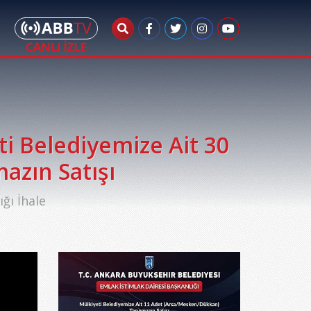
i Belediyemize Ait 30
zın Satışı
ğı İhale