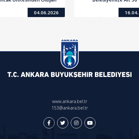
unapark Alanı'nın,2886
Adet(Asa/Mesken/Dükka
04.06.2026
16.04
yılı Kanunun 36. Maddesi
Taşınmazın Satışı
eğince Kapalı Teklif Usulü
ile1 Yıl Süre ile Kiraya
Verilmesi İşi
www.ankara.bel.tr
153@ankara.bel.tr