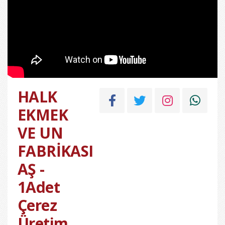
HALK
EKMEK
VE UN
FABRİKASI
AŞ -
1Adet
Çerez
Üretim