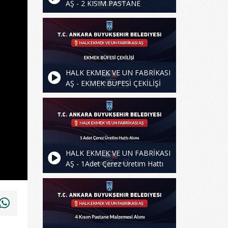
AŞ - 2 KISIM PASTANE
MALZEMESİ ALIMI
HALK EKMEK VE UN FABRİKASI
AŞ - EKMEK BÜFESİ ÇEKİLİŞİ
HALK EKMEK VE UN FABRİKASI
AŞ - 1Adet Çerez Üretim Hattı
Alımı