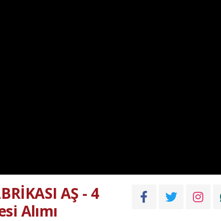
RİKASI AŞ - 4
si Alımı