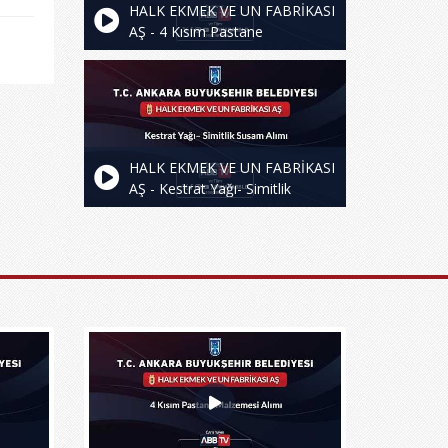
HALK EKMEK VE UN FABRİKASI
AŞ - 4 Kısım Pastane
Malzemesi Alımı
HALK EKMEK VE UN FABRİKASI
AŞ - Kestrat Yağı- Simitlik
Susam Alımı