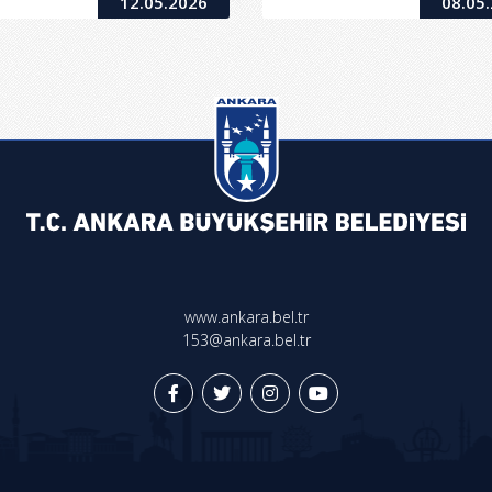
12.05.2026
08.05
www.ankara.bel.tr
153@ankara.bel.tr