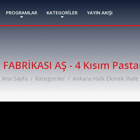
PROGRAMLAR
KATEGORİLER
YAYIN AKIŞI
FABRİKASI AŞ - 4 Kısım Pasta
Ana Sayfa
Kategoriler
Ankara Halk Ekmek İhale