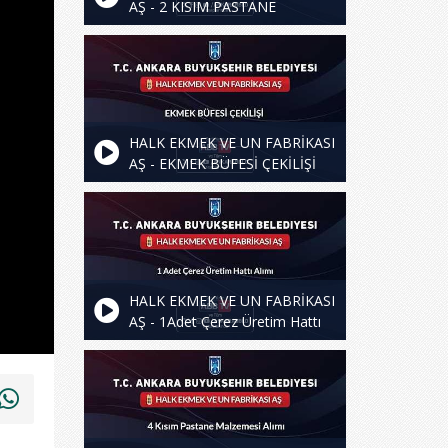
AŞ - 2 KISIM PASTANE
MALZEMESİ ALIMI
HALK EKMEK VE UN FABRİKASI
AŞ - EKMEK BÜFESİ ÇEKİLİŞİ
HALK EKMEK VE UN FABRİKASI
AŞ - 1Adet Çerez Üretim Hattı
Alımı