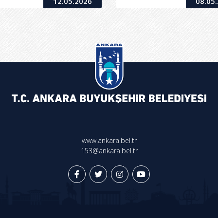
12.05.2026
08.05
www.ankara.bel.tr
153@ankara.bel.tr