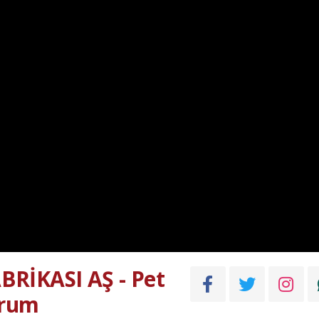
RİKASI AŞ - Pet
urum