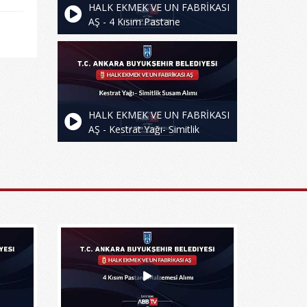
HALK EKMEK VE UN FABRİKASI
AŞ - 4 Kısım Pastane
Malzemesi Alımı
HALK EKMEK VE UN FABRİKASI
AŞ - Kestrat Yağı- Simitlik
Susam Alımı