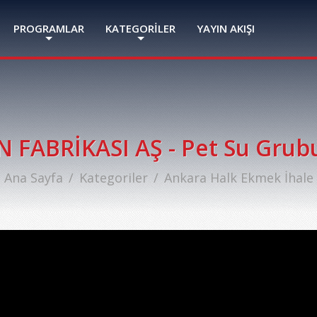
PROGRAMLAR
KATEGORİLER
YAYIN AKIŞI
FABRİKASI AŞ - Pet Su Grubu
Ana Sayfa
Kategoriler
Ankara Halk Ekmek İhale