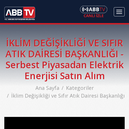
İKLİM DEĞİŞİKLİĞİ VE SIFIR
ATIK DAİRESİ BAŞKANLIĞI -
Serbest Piyasadan Elektrik
Enerjisi Satın Alım
Ana Sayfa
Kategoriler
İklim Değişikliği ve Sıfır Atık Dairesi Başkanlığı