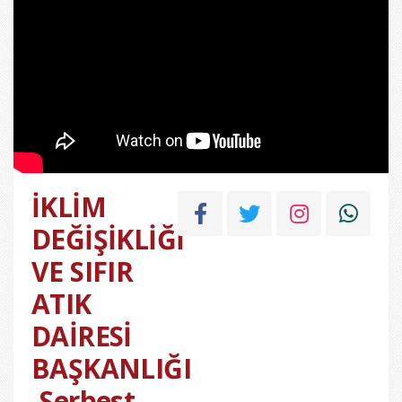
İKLİM
DEĞİŞİKLİĞİ
VE SIFIR
ATIK
DAİRESİ
BAŞKANLIĞI
-Serbest