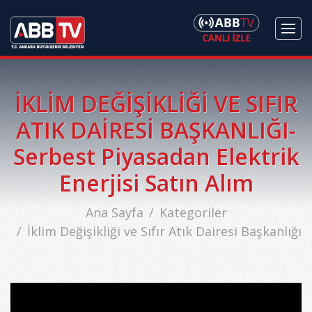
İKLİM DEĞİŞİKLİĞİ VE SIFIR
ATIK DAİRESİ BAŞKANLIĞI-
Serbest Piyasadan Elektrik
Enerjisi Satın Alım
Ana Sayfa
Kategoriler
İklim Değişikliği ve Sıfır Atık Dairesi Başkanlığı