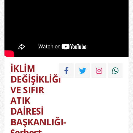
İKLİM
DEĞİŞİKLİĞİ
VE SIFIR
ATIK
DAİRESİ
BAŞKANLIĞI-
Serbest