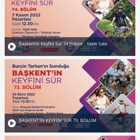
Başkent’in Keyfini Sür 74.Bölüm - Yasin Sala
BAŞKENT'İN KEYFİNİ SÜR 73. BÖLÜM