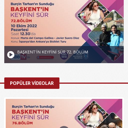
BAŞKENT'İN KEYFİNİ SÜR 72. BÖLÜM
POPÜLER VİDEOLAR