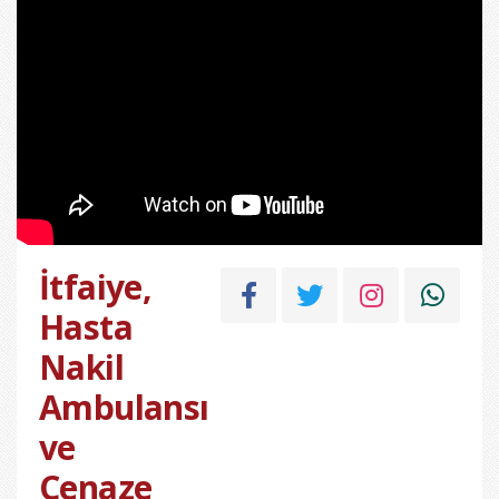
İtfaiye,
Hasta
Nakil
Ambulansı
ve
Cenaze