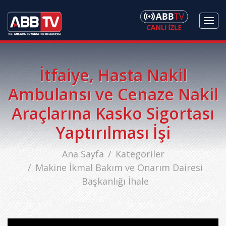
İtfaiye, Hasta Nakil
Ambulansı ve Cenaze Nakil
Araçlarına Kasko Sigortası
Yaptırılması İşi
Ana Sayfa
Kategoriler
Makine İkmal Bakım ve Onarım Dairesi
Başkanlığı İhale