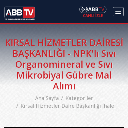
KIRSAL HİZMETLER DAİRESİ
BAŞKANLIĞI - NPK'lı Sıvı
Organomineral ve Sıvı
Mikrobiyal Gübre Mal
Alımı
Ana Sayfa
Kategoriler
Kırsal Hizmetler Daire Başkanlığı İhale