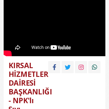
KIRSAL
HİZMETLER
DAİRESİ
BAŞKANLIĞI
- NPK'lı