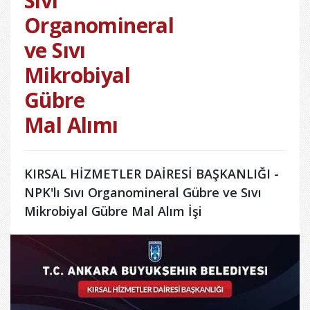
Sıvı
Organomineral
ve Sıvı
Mikrobiyal
Gübre
Mal Alımı
KIRSAL HİZMETLER DAİRESİ BAŞKANLIĞI -
NPK'lı Sıvı Organomineral Gübre ve Sıvı
Mikrobiyal Gübre Mal Alım İşi