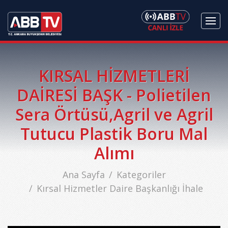
KIRSAL HİZMETLERİ
DAİRESİ BAŞK - Polietilen
Sera Örtüsü,Agril ve Agril
Tutucu Plastik Boru Mal
Alımı
Ana Sayfa
Kategoriler
Kırsal Hizmetler Daire Başkanlığı İhale