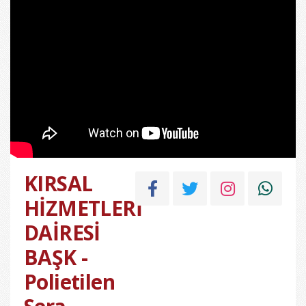
KIRSAL
HİZMETLERİ
DAİRESİ
BAŞK -
Polietilen