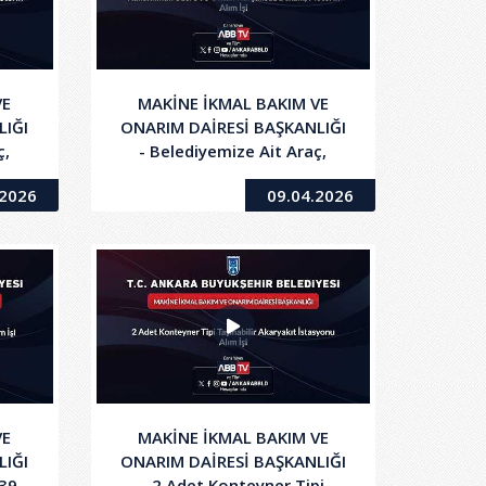
VE
MAKİNE İKMAL BAKIM VE
LIĞI
ONARIM DAİRESİ BAŞKANLIĞI
ç,
- Belediyemize Ait Araç,
nde
Gereç ve İş Makinalarında
.2026
09.04.2026
tan
Kullanılmak Üzere 95 Oktan
rin
Kurşunsuz Benzin, Motorin
Alım İşi
VE
MAKİNE İKMAL BAKIM VE
LIĞI
ONARIM DAİRESİ BAŞKANLIĞI
139
- 2 Adet Konteyner Tipi