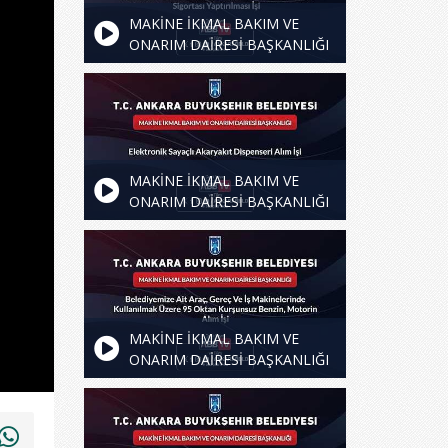
MAKİNE İKMAL BAKIM VE
ONARIM DAİRESİ BAŞKANLIĞI
- Belediyemiz Envanterinde
Kayıtlı Olan Araç ve İş
Makinelerinin 1 Yıllık Zorunlu
Mali Sorumluluk Trafik Sigortası
Yaptırılması İşi
MAKİNE İKMAL BAKIM VE
ONARIM DAİRESİ BAŞKANLIĞI
- Elektronik Sayaçlı Akaryakıt
Dispenseri Alım İşi
MAKİNE İKMAL BAKIM VE
ONARIM DAİRESİ BAŞKANLIĞI
- Belediyemize Ait Araç, Gereç
Ve İş Makinelerinde Kullanılmak
Üzere 95 Oktan Kurşunsuz
Benzin, Motorin Alım İşi