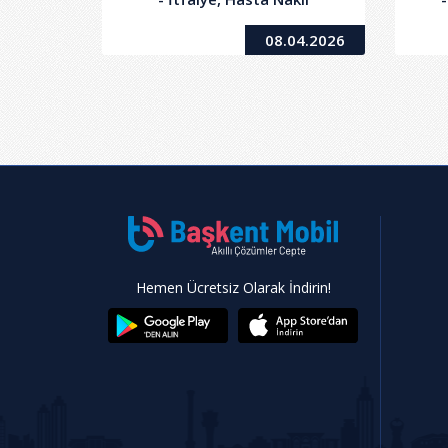
Ambulansı ve Cenaze
Ka
08.04.2026
Araçlarına Kasko Sigortası
Yaptırılması İşi
Hemen Ücretsiz Olarak İndirin!