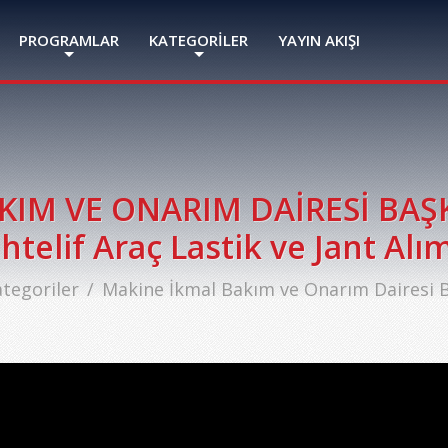
PROGRAMLAR
KATEGORİLER
YAYIN AKIŞI
IM VE ONARIM DAİRESİ BAŞK
telif Araç Lastik ve Jant Alım
tegoriler
Makine İkmal Bakım ve Onarım Dairesi Ba