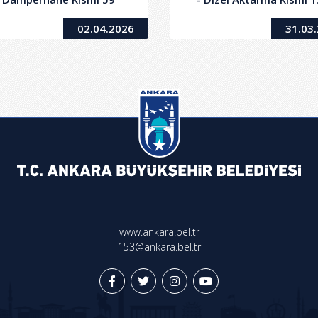
lem Yedek Parça Alım İşi
Kalem Yedek Parça Alım 
02.04.2026
31.03
www.ankara.bel.tr
153@ankara.bel.tr