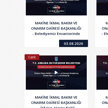
MAKİNE İKMAL BAKIM VE
M
ONARIM DAİRESİ BAŞKANLIĞI
ONA
- Belediyemiz Envanterinde
- E
Kayıtlı Olan Araç ve İş
03.08.2026
Makinelerinin 1 Yıllık Zorunlu
Mali Sorumluluk Trafik
Sigortası Yaptırılması İşi
Canlı
MAKİNE İKMAL BAKIM VE
M
ONARIM DAİRESİ BAŞKANLIĞI
ONA
- İtfaiye, Hasta Nakil