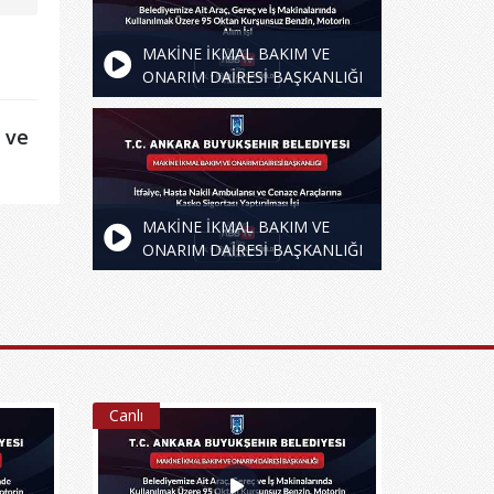
MAKİNE İKMAL BAKIM VE
ONARIM DAİRESİ BAŞKANLIĞI
- Belediyemize Ait Araç, Gereç
ve İş Makinalarında Kullanılmak
 ve
Üzere 95 Oktan Kurşunsuz
Benzin, Motorin Alım İşi
MAKİNE İKMAL BAKIM VE
ONARIM DAİRESİ BAŞKANLIĞI
- İtfaiye, Hasta Nakil Ambulansı
ve Cenaze Araçlarına Kasko
Sigortası Yaptırılması İşi
Canlı