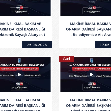
AKİNE İKMAL BAKIM VE
MAKİNE İKMAL BAKIM 
RIM DAİRESİ BAŞKANLIĞI
ONARIM DAİRESİ BAŞKAN
lektronik Sayaçlı Akaryakıt
- Belediyemize Ait Ara
Dispenseri Alım İşi
Gereç Ve İş Makineleri
25.06.2026
17.06
Kullanılmak Üzere 95 Ok
Kurşunsuz Benzin, Moto
Alım İşi
Canlı
AKİNE İKMAL BAKIM VE
MAKİNE İKMAL BAKIM 
RIM DAİRESİ BAŞKANLIĞI
ONARIM DAİRESİ BAŞKAN
- Damperhane Kısmı 59
- Dizel Aktarma Kısmı 