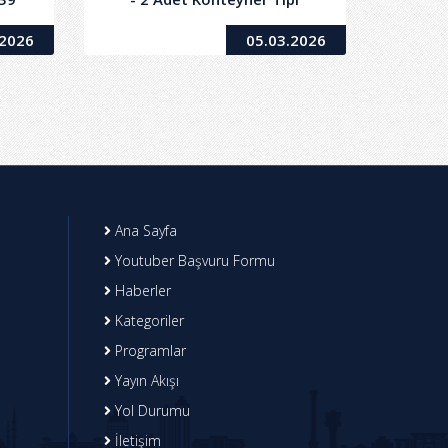
İşi
Taşınabilir Akaryakıt
.2026
05.03.2026
İstasyonu Alım İşi
Ana Sayfa
Youtuber Başvuru Formu
Haberler
Kategoriler
Programlar
Yayın Akışı
Yol Durumu
İletişim