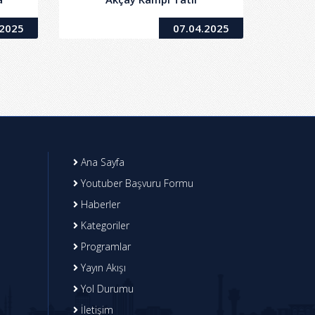
Bezi
Organizasyonu Hizmet Alımı
.2025
07.04.2025
i
İşi
Ana Sayfa
Youtuber Başvuru Formu
Haberler
Kategoriler
Programlar
Yayın Akışı
Yol Durumu
İletişim