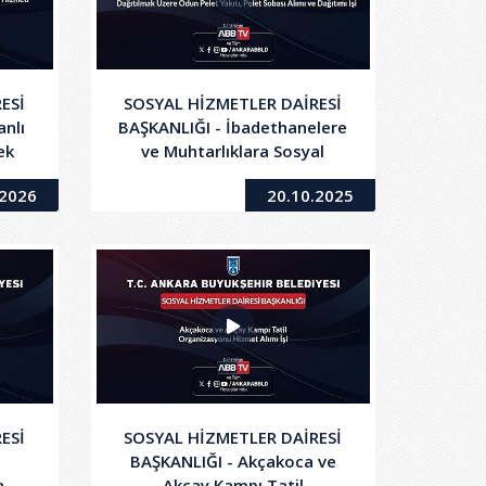
ESİ
SOSYAL HİZMETLER DAİRESİ
nlı
BAŞKANLIĞI - İbadethanelere
ek
ve Muhtarlıklara Sosyal
ğine
Yardımlar Kapsamında
.2026
20.10.2025
elif
Dağıtılmak Üzere Odun Pelet
ti
Yakıtı, Pelet Sobası Alımı ve
Dağıtım İşi
ESİ
SOSYAL HİZMETLER DAİRESİ
BAŞKANLIĞI - Akçakoca ve
a
Akçay Kampı Tatil