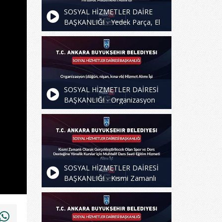
SOSYAL HİZMETLER DAİRE
BAŞKANLIĞI - Yedek Parça, El
Aletleri ve Muhtelif HIrdavat
Mal. AlImI işi
SOSYAL HİZMETLER DAİRESİ
BAŞKANLIĞI - Organizasyon
(düğün, nişan, kına vb) Hizmet
Alımı İşi
SOSYAL HİZMETLER DAİRESİ
BAŞKANLIĞI - Kısmi Zamanlı
Olarak Gerçekleştirilecek Olan
Spor ve Ders Desteğine Yönelik
Kurslar için Muhtelif Ders Saati
Eğitim Hizmeti Alımı İşi