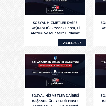
SOSYAL HİZMETLER DAİRE
SO
BAŞKANLIĞI - Yedek Parça, El
BA
Aletleri ve Muhtelif HIrdavat
Mal. AlImI işi
23.03.2026
SOSYAL HİZMETLER DAİRESİ
SO
BAŞKANLIĞI - Yataklı Hasta
BA
Karyolası, Akülü ve Manuel