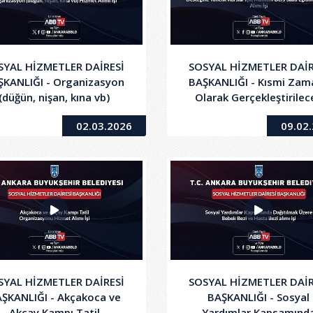
SYAL HİZMETLER DAİRESİ
SOSYAL HİZMETLER DAİR
ŞKANLIĞI - Organizasyon
BAŞKANLIĞI - Kısmi Zama
(düğün, nişan, kına vb)
Olarak Gerçekleştirilec
Hizmet Alımı İşi
Olan Spor ve Ders Deste
02.03.2026
09.02
Yönelik Kurslar için Muht
Ders Saati Eğitim Hizme
Alımı İşi
SYAL HİZMETLER DAİRESİ
SOSYAL HİZMETLER DAİR
ŞKANLIĞI - Akçakoca ve
BAŞKANLIĞI - Sosyal
Akçay Kampı Tatil
Yardımlar Kapsamınd