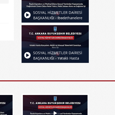
SOSYAL HİZMETLER DAİRESİ
BAŞKANLIĞI - İbadethanelere
ve Muhtarlıklara Sosyal
Yardımlar Kapsamında
Dağıtılmak Üzere Odun Pelet
Yakıtı, Pelet Sobası Alımı ve
Dağıtım İşi
SOSYAL HİZMETLER DAİRESİ
BAŞKANLIĞI - Yataklı Hasta
Karyolası, Akülü ve Manuel
Tekerlekli Sandalye