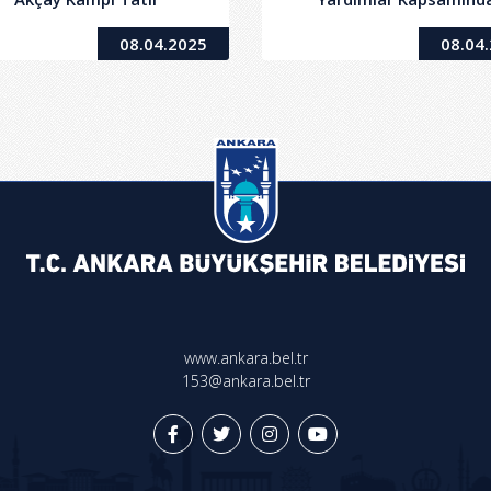
anizasyonu Hizmet Alımı
Dağıtılmak Üzere Bebek 
08.04.2025
08.04
İşi
ve Hasta Bezi Alımı İş
www.ankara.bel.tr
153@ankara.bel.tr