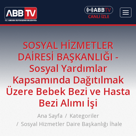
SOSYAL HİZMETLER
DAİRESİ BAŞKANLIĞI -
Sosyal Yardımlar
Kapsamında Dağıtılmak
Üzere Bebek Bezi ve Hasta
Bezi Alımı İşi
Ana Sayfa
Kategoriler
Sosyal Hizmetler Daire Başkanlığı İhale