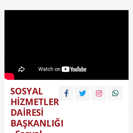
SOSYAL
HİZMETLER
DAİRESİ
BAŞKANLIĞI