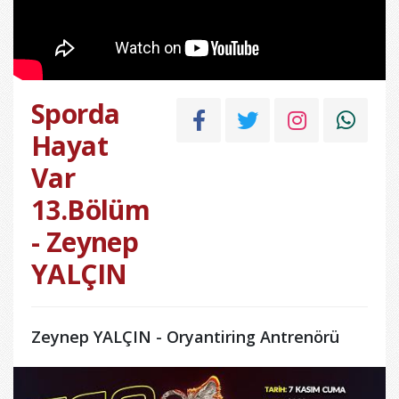
Sporda
Hayat
Var
13.Bölüm
- Zeynep
YALÇIN
Zeynep YALÇIN - Oryantiring Antrenörü