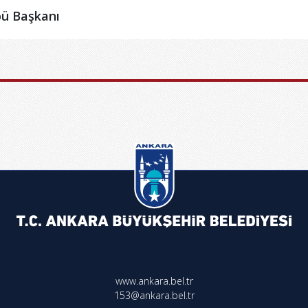
bü Başkanı
www.ankara.bel.tr
153@ankara.bel.tr