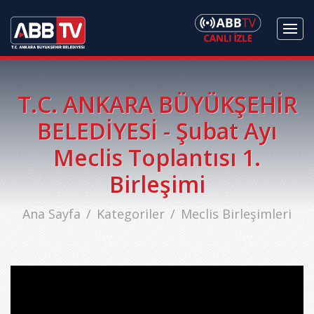
T.C. ANKARA BÜYÜKŞEHİR
BELEDİYESİ - Şubat Ayı
Meclis Toplantısı 1.
Birleşimi
Ana Sayfa
Kategoriler
Meclis Birleşimleri