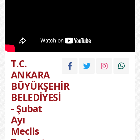
T.C.
ANKARA
BÜYÜKŞEHİR
BELEDİYESİ
- Şubat
Ayı
Meclis