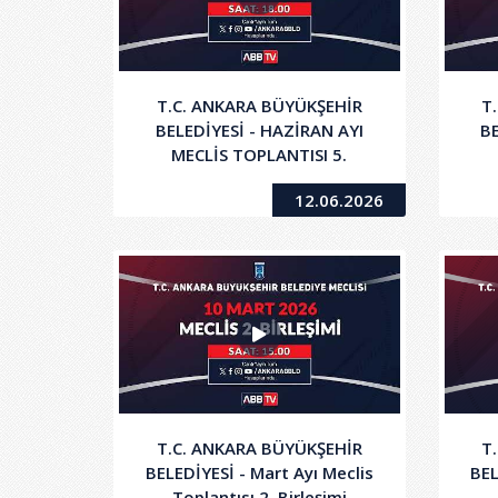
T.C. ANKARA BÜYÜKŞEHİR
T
BELEDİYESİ - HAZİRAN AYI
BE
MECLİS TOPLANTISI 5.
BİRLEŞİMİ
12.06.2026
T.C. ANKARA BÜYÜKŞEHİR
T
BELEDİYESİ - Mart Ayı Meclis
BEL
Toplantısı 2. Birleşimi