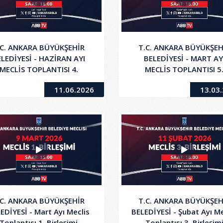
.C. ANKARA BÜYÜKŞEHİR
T.C. ANKARA BÜYÜKŞEH
LEDİYESİ - HAZİRAN AYI
BELEDİYESİ - MART AY
MECLİS TOPLANTISI 4.
MECLİS TOPLANTISI 5
BİRLEŞİMİ
BİRLEŞİMİ
11.06.2026
13.03
.C. ANKARA BÜYÜKŞEHİR
T.C. ANKARA BÜYÜKŞEH
EDİYESİ - Mart Ayı Meclis
BELEDİYESİ - Şubat Ayı Me
Toplantısı 1. Birleşimi
Toplantısı 3. Birleşim