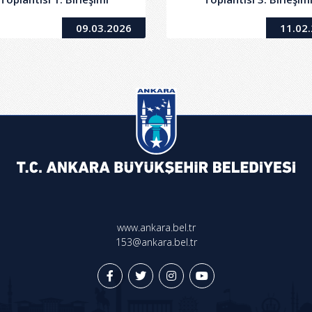
09.03.2026
11.02
www.ankara.bel.tr
153@ankara.bel.tr