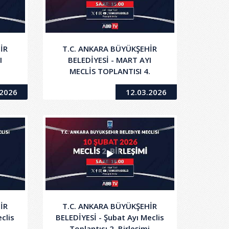
İR
T.C. ANKARA BÜYÜKŞEHİR
I
BELEDİYESİ - MART AYI
.
MECLİS TOPLANTISI 4.
BİRLEŞİMİ
.2026
12.03.2026
İR
T.C. ANKARA BÜYÜKŞEHİR
clis
BELEDİYESİ - Şubat Ayı Meclis
i
Toplantısı 2. Birleşimi