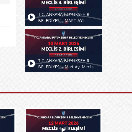
T.C. ANKARA BÜYÜKŞEHİR
BELEDİYESİ - MART AYI
MECLİS TOPLANTISI 4.
BİRLEŞİMİ
T.C. ANKARA BÜYÜKŞEHİR
BELEDİYESİ - Mart Ayı Meclis
Toplantısı 2. Birleşimi