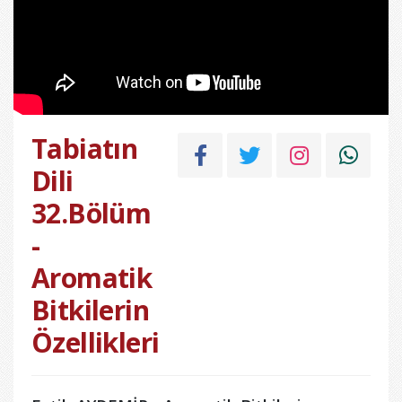
Tabiatın
Dili
32.Bölüm
-
Aromatik
Bitkilerin
Özellikleri