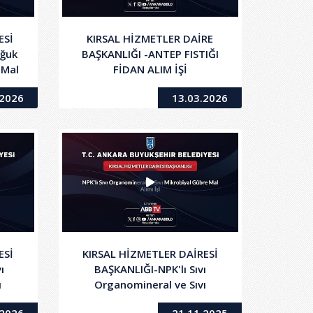
ESİ
KIRSAL HİZMETLER DAİRE
oğuk
BAŞKANLIĞI -ANTEP FISTIĞI
 Mal
FİDAN ALIM İŞİ
.2026
13.03.2026
ESİ
KIRSAL HİZMETLER DAİRESİ
ı
BAŞKANLIĞI-NPK'lı Sıvı
ı
Organomineral ve Sıvı
ımı
Mikrobiyal Gübre Mal Alımı