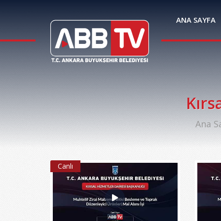
ANA SAYFA
Kırs
Ana S
Canlı