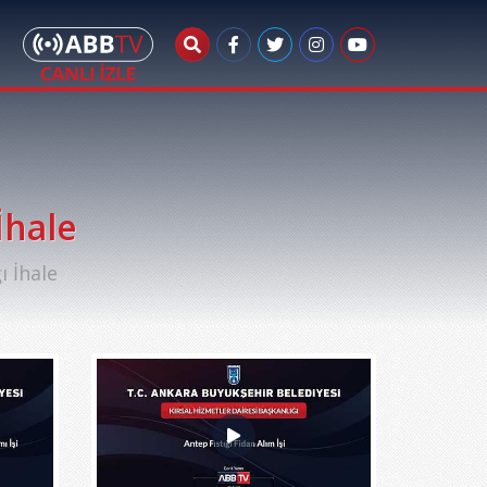
İhale
ı İhale