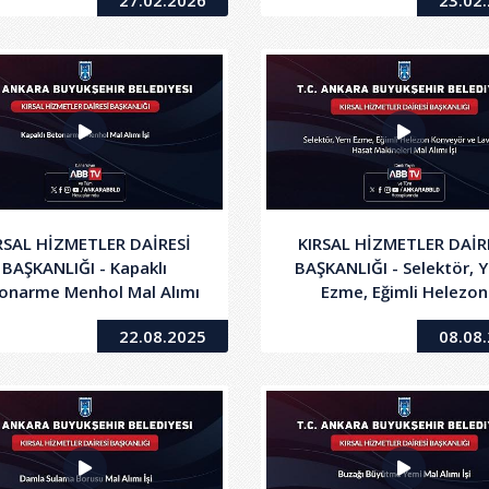
27.02.2026
23.02
İşi
RSAL HİZMETLER DAİRESİ
KIRSAL HİZMETLER DAİR
BAŞKANLIĞI - Kapaklı
BAŞKANLIĞI - Selektör, 
onarme Menhol Mal Alımı
Ezme, Eğimli Helezon
İşi
Konveyör ve Lavanta Ha
22.08.2025
08.08
Makineleri Mal Alımı İş