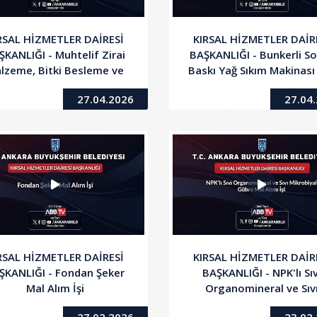
RSAL HİZMETLER DAİRESİ
KIRSAL HİZMETLER DAİR
ŞKANLIĞI - Muhtelif Zirai
BAŞKANLIĞI - Bunkerli S
lzeme, Bitki Besleme ve
Baskı Yağ Sıkım Makinası
rak Düzenleyici Ürünleri
Alımı işi
27.04.2026
27.04
Mal Alımı İşi
RSAL HİZMETLER DAİRESİ
KIRSAL HİZMETLER DAİR
ŞKANLIĞI - Fondan Şeker
BAŞKANLIĞI - NPK'lı Sıv
Mal Alım İşi
Organomineral ve Sıv
Mikrobiyal Gübre Mal Al