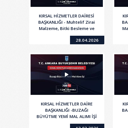
KIRSAL HİZMETLER DAİRESİ
KI
BAŞKANLIĞI - Muhtelif Zirai
BA
Malzeme, Bitki Besleme ve
Ma
Toprak Düzenleyici Ürünleri
Top
28.04.2026
Mal Alımı İşi
KIRSAL HİZMETLER DAİRE
KI
BAŞKANLIĞI -BUZAĞI
BA
BÜYÜTME YEMİ MAL ALIMI İŞİ