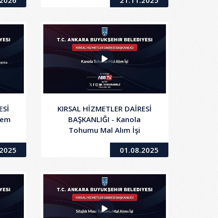
.2026
21.11.2025
İşi
ESİ
KIRSAL HİZMETLER DAİRESİ
Yem
BAŞKANLIĞI - Kanola
Tohumu Mal Alım İşi
sat
.2025
01.08.2025
i