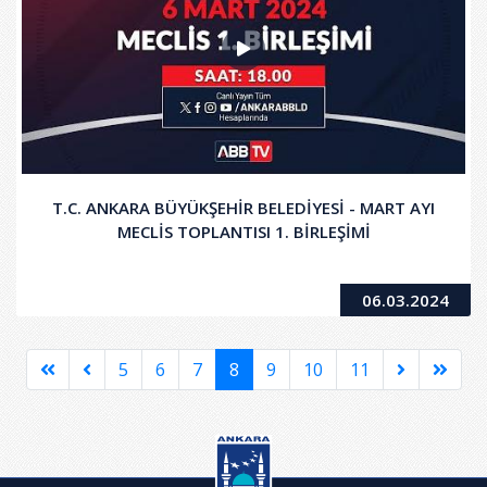
T.C. ANKARA BÜYÜKŞEHİR BELEDİYESİ - MART AYI
MECLİS TOPLANTISI 1. BİRLEŞİMİ
06.03.2024
5
6
7
8
9
10
11