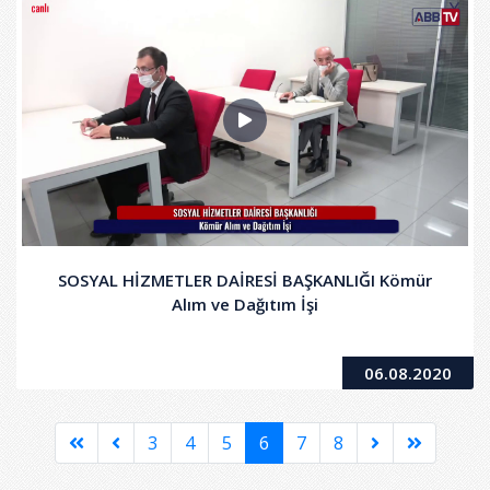
SOSYAL HİZMETLER DAİRESİ BAŞKANLIĞI Kömür
Alım ve Dağıtım İşi
06.08.2020
3
4
5
6
7
8