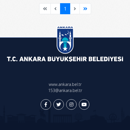
1
www.ankara.bel.tr
153@ankara.bel.tr