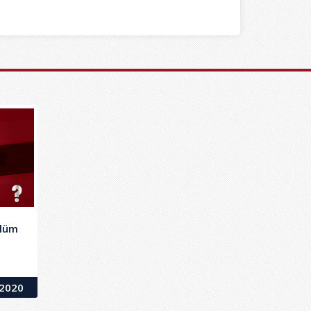
ölüm
.2020