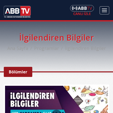
İlgilendiren Bilgiler
Ana Sayfa
Programlar
İlgilendiren Bilgiler
Bölümler