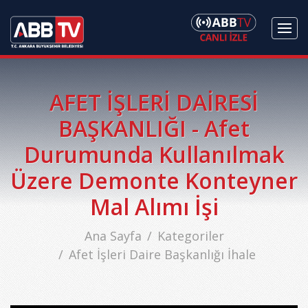
AFET İŞLERİ DAİRESİ
BAŞKANLIĞI - Afet
Durumunda Kullanılmak
Üzere Demonte Konteyner
Mal Alımı İşi
Ana Sayfa
Kategoriler
Afet İşleri Daire Başkanlığı İhale