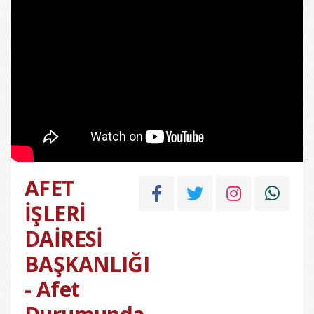
AFET
İŞLERİ
DAİRESİ
BAŞKANLIĞI
- Afet