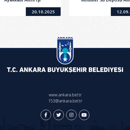
20.10.2025
12.09
www.ankara.bel.tr
153@ankara.bel.tr