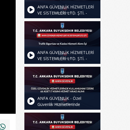
ANFA GÜVENLİK HİZMETLERİ
VE SİSTEMLERİ LTD. ŞTİ. -
Trafik Sigortası ve Kasko
Hizmeti Alımı İşi - 2.Oturum
ANFA GÜVENLİK HİZMETLERİ
VE SİSTEMLERİ LTD. ŞTİ. -
Trafik Sigortası ve Kasko
Hizmeti Alımı İşi
ANFA GÜVENLİK - Özel
Güvenlik Hizmetlerinde
Kullanılmak Üzere 66 Adet (7
Kısım) Hizmet Aracı Alımı