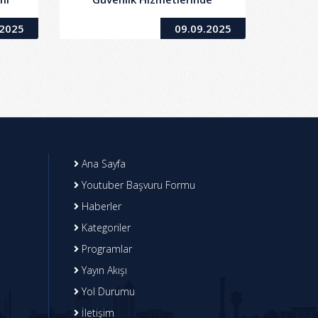
Kullanılmak Üzere Hizmet
.2025
09.09.2025
Aracı (Sürücüsüz ve Yakıtsız)
Kiralama İşi
Ana Sayfa
Youtuber Başvuru Formu
Haberler
Kategoriler
Programlar
Yayın Akışı
Yol Durumu
İletişim