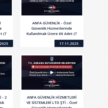
l
ANFA GÜVENLİK - Özel
e
Güvenlik Hizmetlerinde
t (7
Kullanılmak Üzere 66 Adet (7
mı
Kısım) Hizmet Aracı Alımı İşi
.2025
17.11.2025
 - 2
ANFA GÜVENLİK HİZMETLERİ
tik
VE SİSTEMLERİ LTD ŞTİ - Özel
mı
Güvenlik Hizmetlerinde