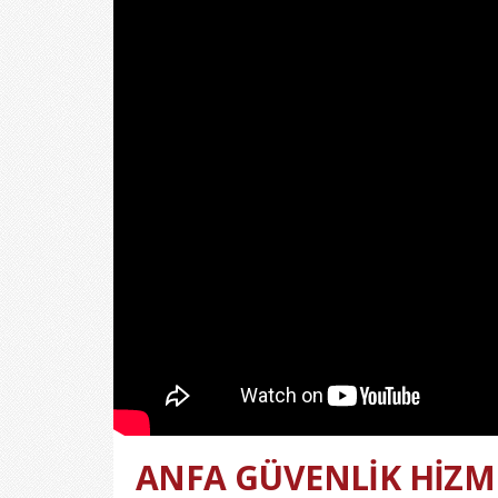
ANFA GÜVENLİK HİZME