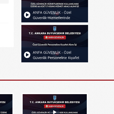
ANFA GÜVENLİK - Özel
Güvenlik Hizmetlerinde
Kullanılmak Üzere 66 Adet (7
Kısım) Hizmet Aracı Alımı İşi
ANFA GÜVENLİK - Özel
Güvenlik Personeline Kıyafet
Alımı İşi