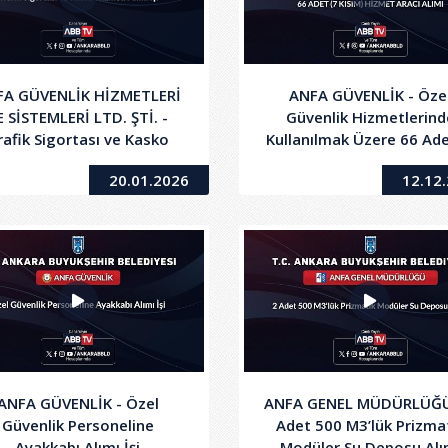
FA GÜVENLİK HİZMETLERİ
ANFA GÜVENLİK - Öze
E SİSTEMLERİ LTD. ŞTİ. -
Güvenlik Hizmetlerind
rafik Sigortası ve Kasko
Kullanılmak Üzere 66 Ade
Hizmeti Alımı İşi
Kısım) Hizmet Aracı Alı
20.01.2026
12.12
ANFA GÜVENLİK - Özel
ANFA GENEL MÜDÜRLÜĞÜ
Güvenlik Personeline
Adet 500 M3’lük Prizma
Ayakkabı Alımı İşi
Modüler Su Deposu Alı