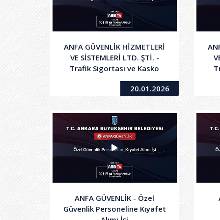
ANFA GÜVENLİK HİZMETLERİ
AN
VE SİSTEMLERİ LTD. ŞTİ. -
V
Trafik Sigortası ve Kasko
T
Hizmeti Alımı İşi - 2.Oturum
20.01.2026
ANFA GÜVENLİK - Özel
Güvenlik Personeline Kıyafet
Alımı İşi